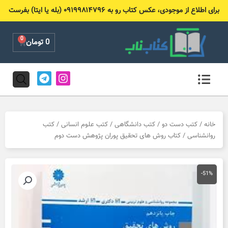
رش
برای اطلاع از موجودی، عکس کتاب رو به ۰۹۱۹۹۸۱۴۷۹۶ (بله یا ایتا) بفرست
ه
حتوا
0
Cart
0
تومان
T
I
e
n
l
s
e
t
g
a
r
g
خانه
/
کتب دست دو
/
کتب دانشگاهی
/
کتب علوم انسانی
/
کتب
a
r
روانشناسی
/ کتاب روش های تحقیق پوران پژوهش دست دوم
m
a
m
-51%