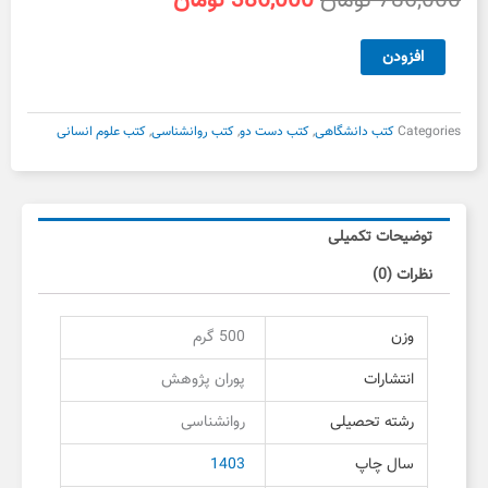
786,000
تومان
386,000
تومان
اصلی
فعلی
786,000 تومان
386,000 تومان
کتاب
افزودن
بود.
است.
روش
های
تحقیق
Categories
کتب دانشگاهی
,
کتب دست دو
,
کتب روانشناسی
,
کتب علوم انسانی
پوران
پژوهش
دست
دوم
توضیحات تکمیلی
عدد
نظرات (0)
وزن
500 گرم
انتشارات
پوران پژوهش
رشته تحصیلی
روانشناسی
سال چاپ
1403