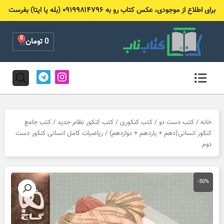
رش
برای اطلاع از موجودی، عکس کتاب رو به ۰۹۱۹۹۸۱۴۷۹۶ (بله یا ایتا) بفرست
ه
حتوا
0
Cart
0
تومان
T
I
e
n
l
s
e
t
g
a
r
g
خانه
/
کتب دست دو
/
کتب کنکوری
/
کتب کنکور نظام جدید
/
کتب جامع
a
r
کنکور انسانی(دهم + یازدهم + دوازدهم)
/ ریاضیات کامل انسانی کنکور دست
m
a
دوم
m
-30%