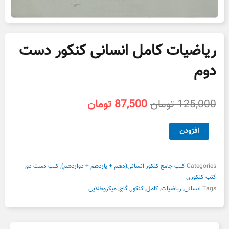
ریاضیات کامل انسانی کنکور دست
دوم
قیمت
قیمت
125,000
تومان
87,500
تومان
اصلی
فعلی
125,000 تومان
87,500 تومان
ریاضیات
افزودن
بود.
است.
کامل
انسانی
کنکور
Categories
کتب جامع کنکور انسانی(دهم + یازدهم + دوازدهم)
,
کتب دست دو
,
دست
کتب کنکوری
دوم
Tags
انسانی
,
ریاضیات
,
کامل
,
کنکور
,
گاج
,
میکروطلایی
عدد