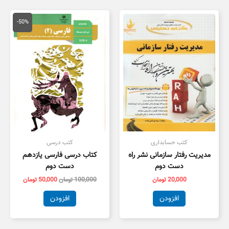
قیمت
قیمت
اصلی
فعلی
-50%
100,000 تومان
,000
بود.
است.
کتب حسابداری
کتب درسی
مدیریت رفتار سازمانی نشر راه
کتاب درسی فارسی یازدهم
دست دوم
دست دوم
20,000
تومان
100,000
تومان
50,000
تومان
افزودن
افزودن