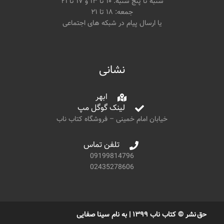
شنبه تا پنج شنبه: ۱۰ تا ۱۳ و ۱۷ تا ۲۱
جمعه: ۱۸ تا ۲۱
یا ارسال پیام در شبکه های اجتماعی
نشانی
ابهر
لینک گوگل مپ
خیابان امام خمینی – فروشگاه کتاب ناب
تلفن تماس
09199814796
02435278606
حق نشر © کتاب ناب ۱۳۹۹ | به نام سینا صفایی