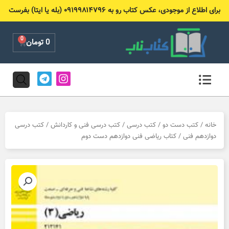
رش
برای اطلاع از موجودی، عکس کتاب رو به ۰۹۱۹۹۸۱۴۷۹۶ (بله یا ایتا) بفرست
ه
حتوا
0
Cart
0
تومان
T
I
e
n
l
s
e
t
g
a
r
g
خانه
/
کتب دست دو
/
کتب درسی
/
کتب درسی فنی و کاردانش
/
کتب درسی
a
r
دوازدهم فنی
/ کتاب ریاضی فنی دوازدهم دست دوم
m
a
m