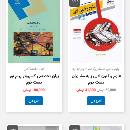
اصلی
فعلی
-30%
59,000 تومان
41,300 تومان
بود.
است.
پایه کنکور انسانی(دهم + یازدهم)
کتب دانشگاهی
علوم و فنون ادبی پایه مشاوران
زبان تخصصی کامپیوتر پیام نور
دست دوم
دست دوم
59,000
تومان
41,300
تومان
100,000
تومان
افزودن
افزودن
قیمت
قیمت
قیمت
قیمت