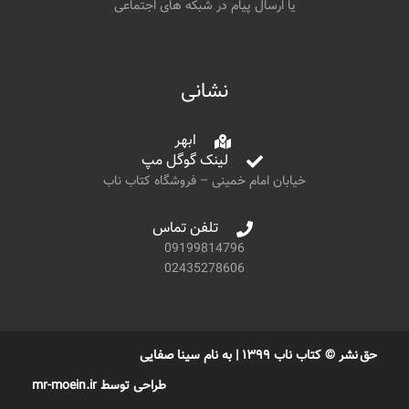
یا ارسال پیام در شبکه های اجتماعی
نشانی
ابهر
لینک گوگل مپ
خیابان امام خمینی – فروشگاه کتاب ناب
تلفن تماس
09199814796
02435278606
حق نشر © کتاب ناب ۱۳۹۹ | به نام سینا صفایی
طراحی توسط mr-moein.ir