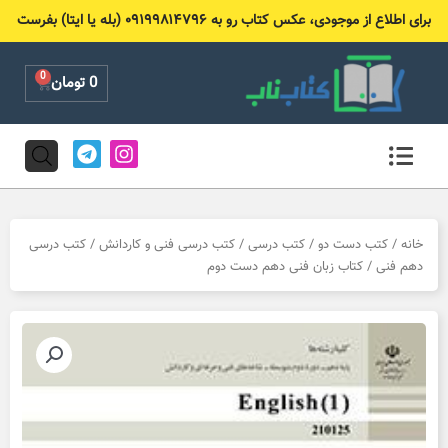
رش
برای اطلاع از موجودی، عکس کتاب رو به ۰۹۱۹۹۸۱۴۷۹۶ (بله یا ایتا) بفرست
ه
حتوا
0
Cart
0
تومان
T
I
e
n
l
s
e
t
g
a
r
g
خانه
/
کتب دست دو
/
کتب درسی
/
کتب درسی فنی و کاردانش
/
کتب درسی
a
r
دهم فنی
/ کتاب زبان فنی دهم دست دوم
m
a
m