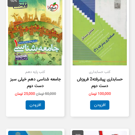
اصلی
فعلی
-50%
50,000 تومان
5,000
بود.
است.
کتب حسابداری
کتب پایه دهم
حسابداری پیشرفته2 فروزش
جامعه شناسی دهم خیلی سبز
دست دوم
دست دوم
100,000
تومان
50,000
تومان
25,000
تومان
افزودن
افزودن
قیمت
قیمت