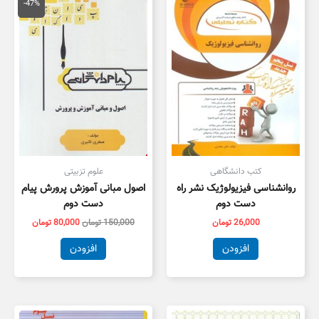
اصلی
فعلی
-47%
150,000 تومان
,000
بود.
است.
کتب دانشگاهی
علوم تزبیتی
روانشناسی فیزیولوژیک نشر راه
اصول مبانی آموزش پرورش پیام
دست دوم
دست دوم
26,000
تومان
150,000
تومان
80,000
تومان
افزودن
افزودن