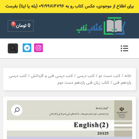
رش
برای اطلاع از موجودی، عکس کتاب رو به ۰۹۱۹۹۸۱۴۷۹۶ (بله یا ایتا) بفرست
ه
حتوا
0
Cart
0
تومان
T
I
e
n
l
s
e
t
g
a
r
g
خانه
/
کتب دست دو
/
کتب درسی
/
کتب درسی فنی و کاردانش
/
کتب درسی
a
r
یازدهم فنی
/ کتاب زبان فنی یازدهم دست دوم
m
a
m