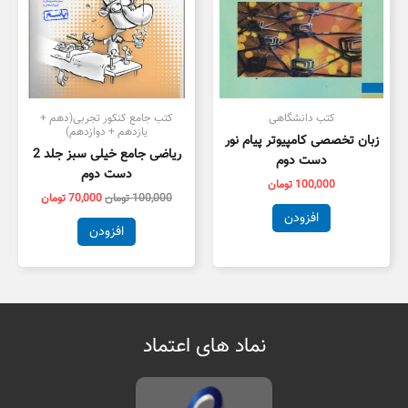
کتب دانشگاهی
کتب جامع کنکور تجربی(دهم +
یازدهم + دوازدهم)
زبان تخصصی کامپیوتر پیام نور
ریاضی جامع خیلی سبز جلد 2
دست دوم
دست دوم
100,000
تومان
100,000
تومان
70,000
تومان
افزودن
افزودن
نماد های اعتماد