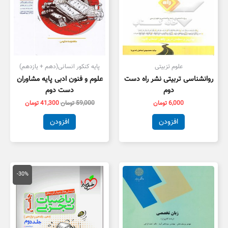
علوم تزبیتی
پایه کنکور انسانی(دهم + یازدهم)
روانشناسی تربیتی نشر راه دست
علوم و فنون ادبی پایه مشاوران
دوم
دست دوم
6,000
تومان
59,000
تومان
41,300
تومان
افزودن
افزودن
قیمت
قیمت
اصلی
فعلی
-30%
100,000 تومان
,000
بود.
است.