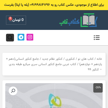
رش
برای اطلاع از موجودی، عکس کتاب رو به ۰۹۱۹۹۸۱۴۷۹۶ (بله یا ایتا) بفرست
ه
حتوا
0
Cart
0
تومان
T
I
e
n
l
s
e
t
g
a
r
g
خانه
/
کتاب های نو
/
کنکوری
/
کنکور نظام جدید
/
جامع کنکور انسانی(دهم +
a
r
یازدهم + دوازدهم)
/ کتاب عربی جامع کنکور انسانی سری میکرو طبقه بندی
m
a
– کنکور ۹۹
m
-26%