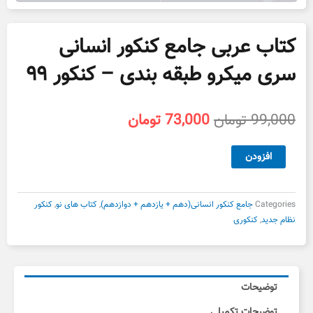
کتاب عربی جامع کنکور انسانی
سری میکرو طبقه بندی – کنکور ۹۹
قیمت
قیمت
99,000
تومان
73,000
تومان
اصلی
فعلی
99,000 تومان
73,000 تومان
کتاب
افزودن
بود.
است.
عربی
جامع
کنکور
Categories
جامع کنکور انسانی(دهم + یازدهم + دوازدهم)
,
کتاب های نو
,
کنکور
انسانی
نظام جدید
,
کنکوری
سری
میکرو
طبقه
بندی
توضیحات
-
کنکور
توضیحات تکمیلی