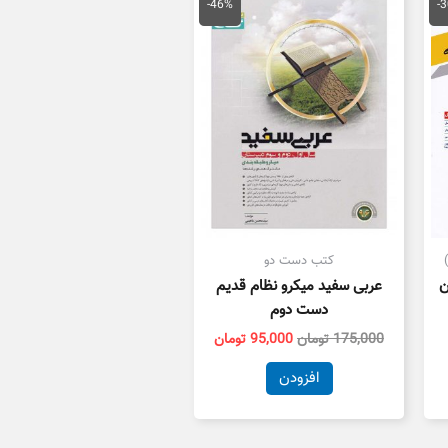
علی
اصلی
فعلی
-46%
-
41,300 تومان
175,000 تومان
95,000 تومان
ست.
بود.
است.
کتب دست دو
ن
عربی سفید میکرو نظام قدیم
دست دوم
175,000
تومان
95,000
تومان
افزودن