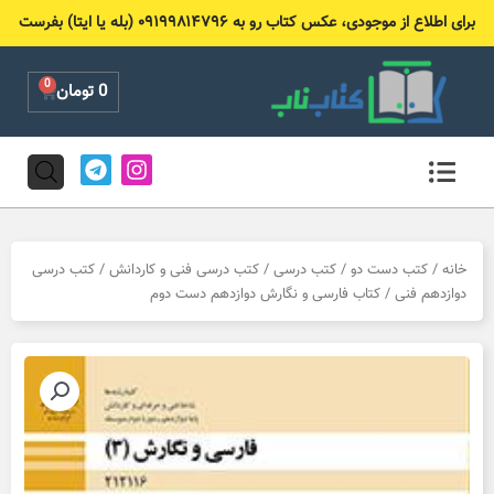
رش
برای اطلاع از موجودی، عکس کتاب رو به ۰۹۱۹۹۸۱۴۷۹۶ (بله یا ایتا) بفرست
ه
حتوا
0
Cart
0
تومان
T
I
e
n
l
s
e
t
g
a
r
g
خانه
/
کتب دست دو
/
کتب درسی
/
کتب درسی فنی و کاردانش
/
کتب درسی
a
r
دوازدهم فنی
/ کتاب فارسی و نگارش دوازدهم دست دوم
m
a
m