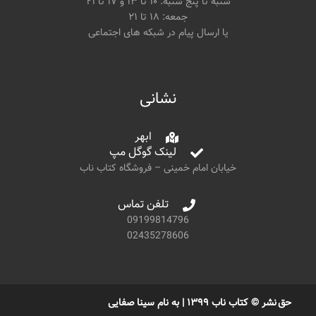
شنبه تا پنج شنبه: ۱۰ تا ۱۳ و ۱۷ تا ۲۱
جمعه: ۱۸ تا ۲۱
یا ارسال پیام در شبکه های اجتماعی
نشانی
ابهر
لینک گوگل مپ
خیابان امام خمینی – فروشگاه کتاب ناب
تلفن تماس
09199814796
02435278606
حق نشر © کتاب ناب ۱۳۹۹ | به نام سینا صفایی