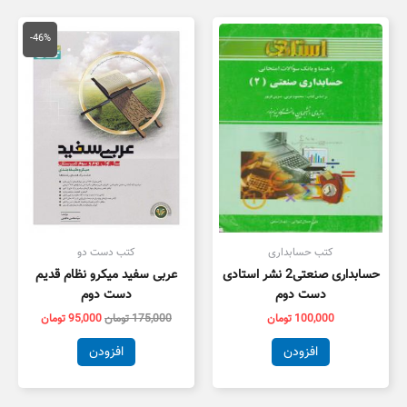
قیمت
قیمت
اصلی
فعلی
-46%
175,000 تومان
,000
بود.
است.
کتب حسابداری
کتب دست دو
حسابداری صنعتی2 نشر استادی
عربی سفید میکرو نظام قدیم
دست دوم
دست دوم
100,000
تومان
175,000
تومان
95,000
تومان
افزودن
افزودن