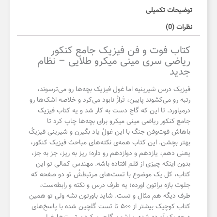
توضیحات تکمیلی
نظرات (0)
کتاب فوت و فن فیزیک جامع کنکور
ریاضی سری مینی میکرو طلایی – نظام
جدید
فیزیک درس شیرینیه اما غول فیزیک بچه‌­ها رو می‌ترسوند،
رتبه رو می‌کشوند پایین، تَرازُ نابود می‌کرد و خلاصه اشک­‌ها رو
در‌میاورد. تا این که گاج دست به کار شد و یه کتاب فیزیک
جامع کنکور ریاضی مینی میکرو برای بچه­‌ها چاپ کرد تا
باهاش فوت‌و‌فن جنگ با این غولُ یاد بگیرن و شیرینی فیزیکُ
بهتر بچشن. این کتاب همه‌ی نکته‌های مباحث فیزیک کنکور،
یعنی دهم، یازدهم و دوازدهم رو داره؛ ریز به ریز، جز به جز،
بدون اینکه چیزی از قلم افتاده باشه. مهندس کمالی تو این
کتاب، کل یک موضوع با تست‌­های مرتبطشُ تو دو صفحه که
جلوت بازه براتون اورده؛ یه طرف درس و نکته و رابطه‌ست،
طرف دیگه هم مثال و تست. شاید باورتون نشه ولی تو همین
کتاب کوچیک بیشتر از ۵۰۰ تا تست گلچین شده با پاسخ­‌های