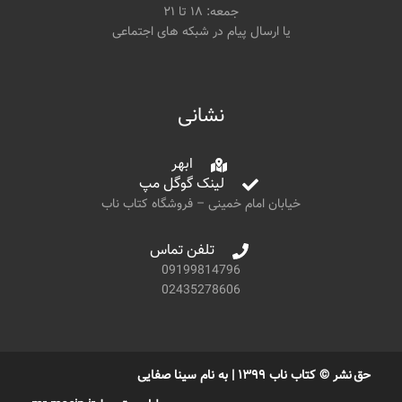
جمعه: ۱۸ تا ۲۱
یا ارسال پیام در شبکه های اجتماعی
نشانی
ابهر
لینک گوگل مپ
خیابان امام خمینی – فروشگاه کتاب ناب
تلفن تماس
09199814796
02435278606
حق نشر © کتاب ناب ۱۳۹۹ | به نام سینا صفایی