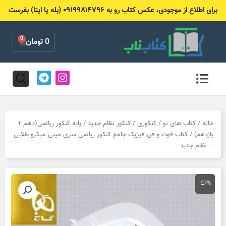
رش
برای اطلاع از موجودی، عکس کتاب رو به ۰۹۱۹۹۸۱۴۷۹۶ (بله یا ایتا) بفرست
ه
حتوا
0
Cart
0
تومان
T
I
e
n
l
s
e
t
g
a
r
g
خانه
/
کتاب های نو
/
کنکوری
/
کنکور نظام جدید
/
پایه کنکور ریاضی(دهم +
a
r
یازدهم)
/ کتاب فوت و فن فیزیک جامع کنکور ریاضی سری مینی میکرو طلایی
m
a
– نظام جدید
m
-27%