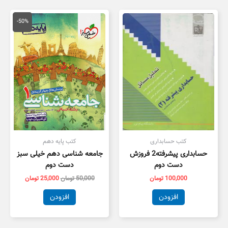
قیمت
قیمت
اصلی
فعلی
-50%
50,000 تومان
5,000
بود.
است.
کتب حسابداری
کتب پایه دهم
حسابداری پیشرفته2 فروزش
جامعه شناسی دهم خیلی سبز
دست دوم
دست دوم
100,000
تومان
50,000
تومان
25,000
تومان
افزودن
افزودن