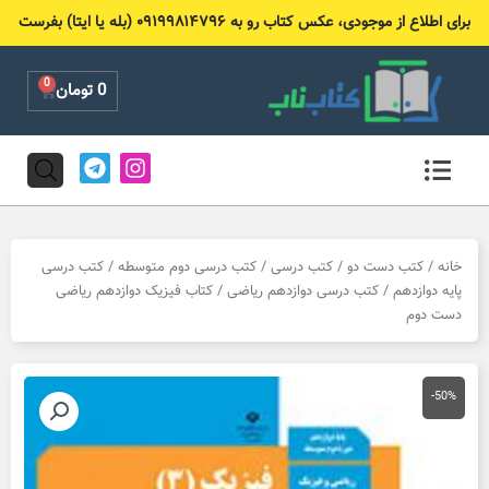
رش
برای اطلاع از موجودی، عکس کتاب رو به ۰۹۱۹۹۸۱۴۷۹۶ (بله یا ایتا) بفرست
ه
حتوا
0
Cart
0
تومان
T
I
e
n
l
s
e
t
g
a
r
g
خانه
/
کتب دست دو
/
کتب درسی
/
کتب درسی دوم متوسطه
/
کتب درسی
a
r
پایه دوازدهم
/
کتب درسی دوازدهم ریاضی
/ کتاب فیزیک دوازدهم ریاضی
m
a
دست دوم
m
-50%