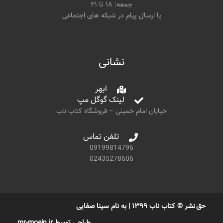
جمعه: ۱۸ تا ۲۱
یا ارسال پیام در شبکه های اجتماعی
نشانی
ابهر
لینک گوگل مپ
خیابان امام خمینی – فروشگاه کتاب ناب
تلفن تماس
09199814796
02435278606
حق نشر © کتاب ناب ۱۳۹۹ | به نام سینا صفایی
طراحی توسط mr-moein.ir