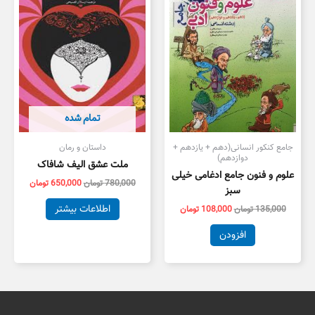
بود.
است.
بود.
است.
تمام شده
جامع کنکور انسانی(دهم + یازدهم +
داستان و رمان
دوازدهم)
ملت عشق الیف شافاک
علوم و فنون جامع ادغامی خیلی
780,000
تومان
650,000
تومان
سبز
اطلاعات بیشتر
135,000
تومان
108,000
تومان
افزودن