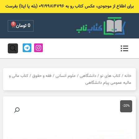
رش
برای اطلاع از موجودی، عکس کتاب رو به ۰۹۱۹۹۸۱۴۷۹۶ (بله یا ایتا) بفرست
ه
حتوا
0
Cart
0
تومان
T
I
e
n
l
s
e
t
g
a
r
g
خانه
/
کتاب های نو
/
دانشگاهی
/
علوم انسانی
/
فقه و حقوق
/ کتاب مالی و
a
r
مالیه عمومی پیام دانشگاهی
m
a
m
-20%