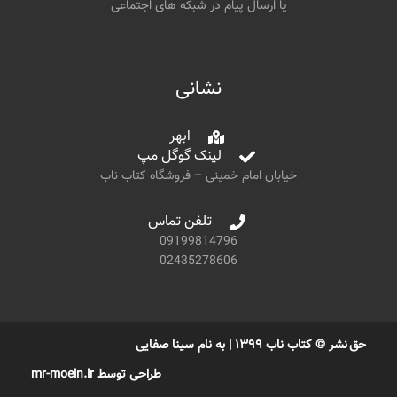
یا ارسال پیام در شبکه های اجتماعی
نشانی
ابهر
لینک گوگل مپ
خیابان امام خمینی – فروشگاه کتاب ناب
تلفن تماس
09199814796
02435278606
حق نشر © کتاب ناب ۱۳۹۹ | به نام سینا صفایی
طراحی توسط mr-moein.ir