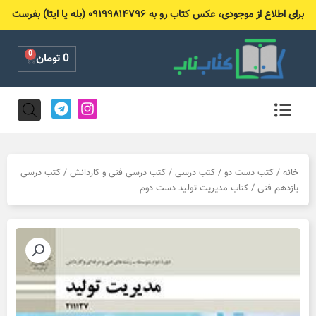
رش
برای اطلاع از موجودی، عکس کتاب رو به ۰۹۱۹۹۸۱۴۷۹۶ (بله یا ایتا) بفرست
ه
حتوا
0
Cart
0
تومان
T
I
e
n
l
s
e
t
g
a
r
g
خانه
/
کتب دست دو
/
کتب درسی
/
کتب درسی فنی و کاردانش
/
کتب درسی
a
r
یازدهم فنی
/ کتاب مدیریت تولید دست دوم
m
a
m