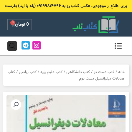
رش
برای اطلاع از موجودی، عکس کتاب رو به ۰۹۱۹۹۸۱۴۷۹۶ (بله یا ایتا) بفرست
ه
حتوا
0
Cart
0
تومان
T
I
e
n
l
s
e
t
g
a
r
g
خانه
/
کتب دست دو
/
کتب دانشگاهی
/
کتب علوم پایه
/
کتب ریاضی
/ کتاب
a
r
معادلات دیفرانسیل دست دوم
m
a
m