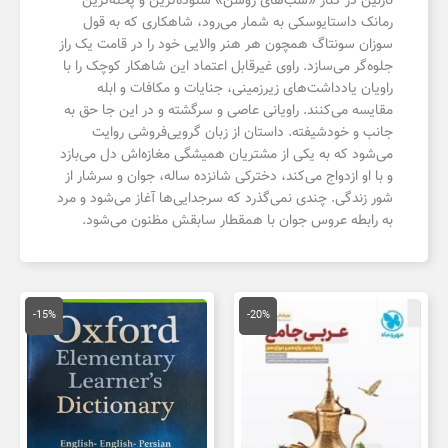
نازنین در کنار «شب‌های روشن» ستوده‌ترین و پخته‌ترین
رمانک داستایوسکی به شمار می‌رود، شاهکاری که به قول
سوزان سونتاگ همچون هر هنر والایی خود را در قامت یک راز
جلوه‌گر می‌سازد. راوی غیرقابل اعتماد این شاهکار کوچک را با
راویان یادداشت‌های زیرزمینی، جنایات و مکافات و ابله
مقایسه می‌کنند. راویانی عاصی و سرگشته و در این جا حق به
جانب و خودشیفته. داستان از زبان گرویی‌فروشی روایت
می‌شود که به یکی از مشتریان همیشگی مغازه‌اش دل می‌بازد
و با او ازدواج می‌کند، دخترکی شانزده ساله، جوان و سرشار از
شور زندگی. چندی نمی‌گذرد که سرجدایی‌ها آغاز می‌شود و مرد
به رابطه عروس جوان با همقطار سابقش مظنون می‌شود.
قیمت
قیمت
قیمت
قیمت
اصلی
فعلی
اصلی
فعلی
-15%
-20%
110,000 تومان
88,000 تومان
530,000 تومان
بود.
است.
بود.
است.