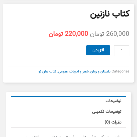
کتاب نازنین
قیمت
قیمت
260,000
تومان
220,000
تومان
اصلی
فعلی
260,000 تومان
220,000 تومان
کتاب
افزودن
بود.
است.
نازنین
عدد
Categories
داستان و رمان
,
شعر و ادبیات
,
عمومی
,
کتاب های نو
توضیحات
توضیحات تکمیلی
نظرات (0)