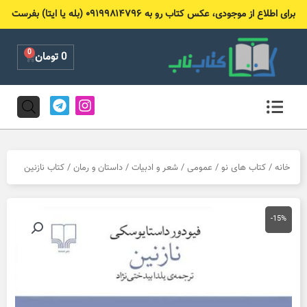
رش
برای اطلاع از موجودی، عکس کتاب رو به ۰۹۱۹۹۸۱۴۷۹۶ (بله یا ایتا) بفرست
ه
حتوا
0
Cart
0
تومان
T
I
e
n
l
s
e
t
g
a
r
g
خانه
/
کتاب های نو
/
عمومی
/
شعر و ادبیات
/
داستان و رمان
/ کتاب نازنین
a
r
m
a
m
-15%