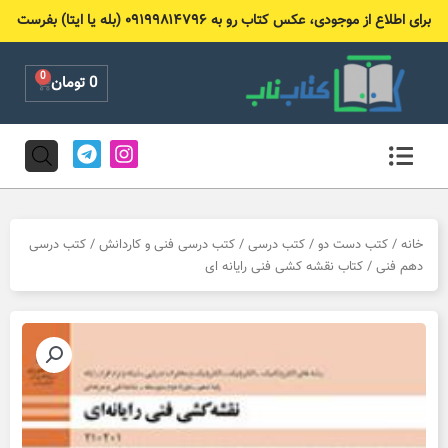
رش
برای اطلاع از موجودی، عکس کتاب رو به ۰۹۱۹۹۸۱۴۷۹۶ (بله یا ایتا) بفرست
ه
حتوا
0
Cart
0
تومان
T
I
e
n
l
s
e
t
g
a
r
g
خانه
/
کتب دست دو
/
کتب درسی
/
کتب درسی فنی و کاردانش
/
کتب درسی
a
r
دهم فنی
/ کتاب نقشه کشی فنی رایانه ای
m
a
m