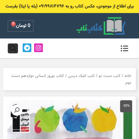
رش
برای اطلاع از موجودی، عکس کتاب رو به ۰۹۱۹۹۸۱۴۷۹۶ (بله یا ایتا) بفرست
ه
حتوا
0
Cart
0
تومان
T
I
e
n
l
s
e
t
g
a
r
g
خانه
/
کتب دست دو
/
کتب کمک درسی
/ کتاب نوروز انسانی دوازدهم دست
a
r
دوم
m
a
m
-30%