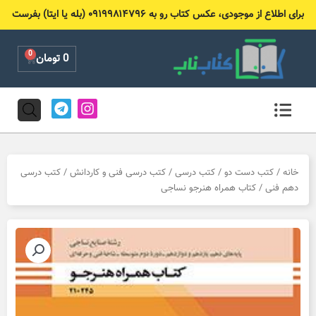
رش
برای اطلاع از موجودی، عکس کتاب رو به ۰۹۱۹۹۸۱۴۷۹۶ (بله یا ایتا) بفرست
ه
حتوا
0
Cart
0
تومان
T
I
e
n
l
s
e
t
g
a
r
g
خانه
/
کتب دست دو
/
کتب درسی
/
کتب درسی فنی و کاردانش
/
کتب درسی
a
r
دهم فنی
/ کتاب همراه هنرجو نساجی
m
a
m