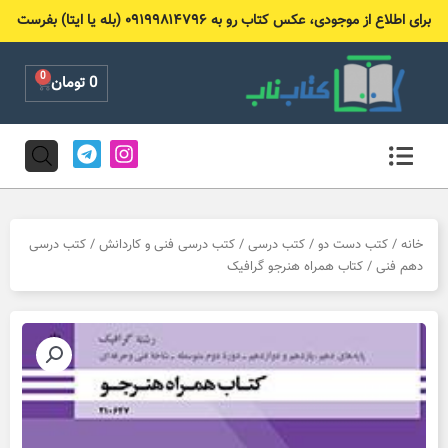
رش
برای اطلاع از موجودی، عکس کتاب رو به ۰۹۱۹۹۸۱۴۷۹۶ (بله یا ایتا) بفرست
ه
حتوا
0
Cart
0
تومان
T
I
e
n
l
s
e
t
g
a
r
g
خانه
/
کتب دست دو
/
کتب درسی
/
کتب درسی فنی و کاردانش
/
کتب درسی
a
r
دهم فنی
/ کتاب همراه هنرجو گرافیک
m
a
m