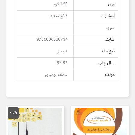
وزن
150 گرم
انتشارات
کلاغ سفید
سری
شابک
9786006600734
نوع جلد
شومیز
سال چاپ
95-96
مولف
سمانه نومیری
قیمت
قیمت
اصلی
فعلی
-47%
150,000 تومان
,000
بود.
است.