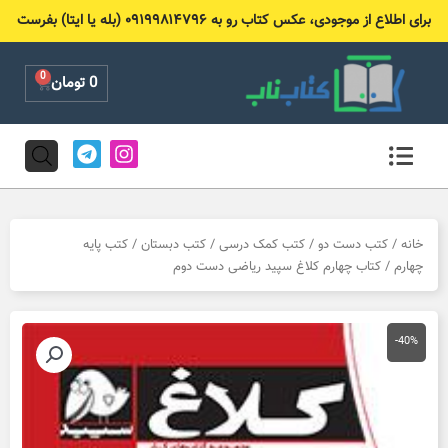
رش
برای اطلاع از موجودی، عکس کتاب رو به ۰۹۱۹۹۸۱۴۷۹۶ (بله یا ایتا) بفرست
ه
حتوا
0
Cart
0
تومان
T
I
e
n
l
s
e
t
g
a
r
g
خانه
/
کتب دست دو
/
کتب کمک درسی
/
کتب دبستان
/
کتب پایه
a
r
چهارم
/ کتاب چهارم کلاغ سپید ریاضی دست دوم
m
a
m
-40%