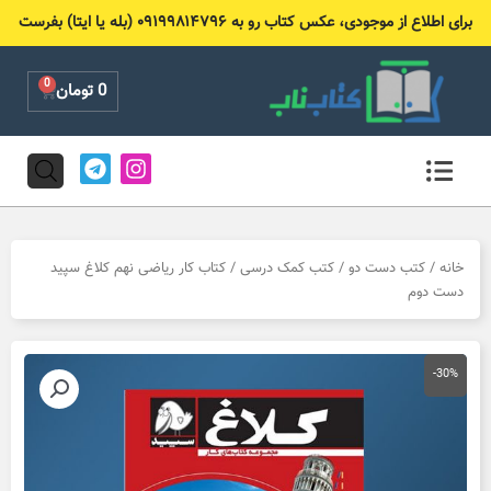
رش
برای اطلاع از موجودی، عکس کتاب رو به ۰۹۱۹۹۸۱۴۷۹۶ (بله یا ایتا) بفرست
ه
حتوا
0
Cart
0
تومان
T
I
e
n
l
s
e
t
g
a
r
g
خانه
/
کتب دست دو
/
کتب کمک درسی
/ کتاب کار ریاضی نهم کلاغ سپید
a
r
دست دوم
m
a
m
-30%