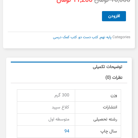
16,000
تومان
11,200
تومان
اصلی
فعلی
16,000 تومان
11,200 تومان
کتاب
افزودن
بود.
است.
کار
ریاضی
نهم
Categories
پایه نهم
,
کتب دست دو
,
کتب کمک درسی
کلاغ
سپید
دست
دوم
توضیحات تکمیلی
عدد
نظرات (0)
وزن
300 گرم
انتشارات
کلاغ سپید
رشته تحصیلی
متوسطه اول
سال چاپ
94