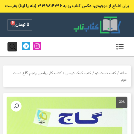
رش
برای اطلاع از موجودی، عکس کتاب رو به ۰۹۱۹۹۸۱۴۷۹۶ (بله یا ایتا) بفرست
ه
حتوا
0
Cart
0
تومان
T
I
e
n
l
s
e
t
g
a
r
g
خانه
/
کتب دست دو
/
کتب کمک درسی
/ کتاب کار ریاضی پنجم گاج دست
a
r
دوم
m
a
m
-30%