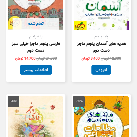
تمام شده
پایه پنجم
پایه پنجم
هدیه های آسمان پنجم ماجرا
فارسی پنجم ماجرا خیلی سبز
دست دوم
دست دوم
12,000
تومان
8,400
تومان
21,000
تومان
14,700
تومان
افزودن
اطلاعات بیشتر
قیمت
قیمت
قیمت
قیمت
اصلی
فعلی
اصلی
فعلی
-30%
-30%
16,000 تومان
11,200 تومان
26,500 تومان
8,550
بود.
است.
بود.
است.