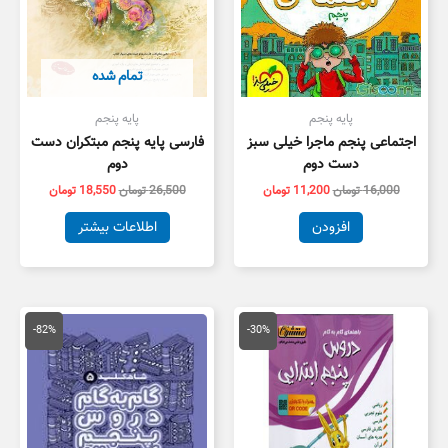
تمام شده
پایه پنجم
پایه پنجم
اجتماعی پنجم ماجرا خیلی سبز
فارسی پایه پنجم مبتکران دست
دست دوم
دوم
16,000
تومان
11,200
تومان
26,500
تومان
18,550
تومان
افزودن
اطلاعات بیشتر
قیمت
قیمت
قیمت
قیمت
اصلی
فعلی
اصلی
فعلی
-82%
-30%
28,000 تومان
19,600 تومان
590,000 تومان
بود.
است.
بود.
است.