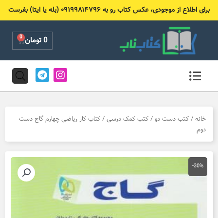
رش
برای اطلاع از موجودی، عکس کتاب رو به ۰۹۱۹۹۸۱۴۷۹۶ (بله یا ایتا) بفرست
ه
حتوا
0
Cart
0
تومان
T
I
e
n
l
s
e
t
g
a
r
g
خانه
/
کتب دست دو
/
کتب کمک درسی
/ کتاب کار ریاضی چهارم گاج دست
a
r
دوم
m
a
m
-30%