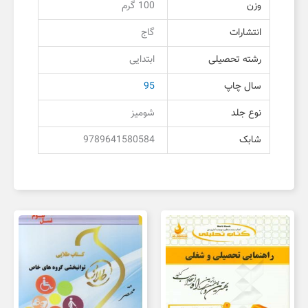
وزن
100 گرم
انتشارات
گاج
رشته تحصیلی
ابتدایی
سال چاپ
95
نوع جلد
شومیز
شابک
9789641580584