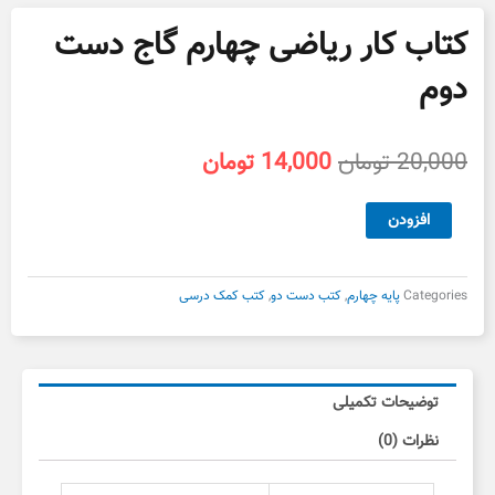
کتاب کار ریاضی چهارم گاج دست
دوم
قیمت
قیمت
20,000
تومان
14,000
تومان
اصلی
فعلی
20,000 تومان
14,000 تومان
کتاب
افزودن
بود.
است.
کار
ریاضی
چهارم
Categories
پایه چهارم
,
کتب دست دو
,
کتب کمک درسی
گاج
دست
دوم
عدد
توضیحات تکمیلی
نظرات (0)