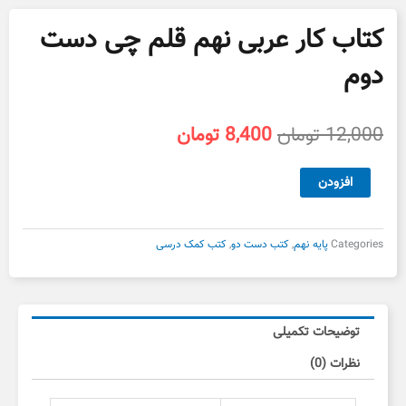
کتاب کار عربی نهم قلم چی دست
دوم
قیمت
قیمت
12,000
تومان
8,400
تومان
اصلی
فعلی
12,000 تومان
8,400 تومان
کتاب
افزودن
بود.
است.
کار
عربی
نهم
Categories
پایه نهم
,
کتب دست دو
,
کتب کمک درسی
قلم
چی
دست
دوم
توضیحات تکمیلی
عدد
نظرات (0)