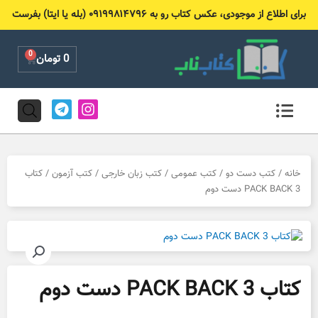
رش
برای اطلاع از موجودی، عکس کتاب رو به ۰۹۱۹۹۸۱۴۷۹۶ (بله یا ایتا) بفرست
ه
حتوا
0
Cart
0
تومان
T
I
e
n
l
s
e
t
g
a
r
g
خانه
/
کتب دست دو
/
کتب عمومی
/
کتب زبان خارجی
/
کتب آزمون
/ کتاب
a
r
PACK BACK 3 دست دوم
m
a
m
کتاب PACK BACK 3 دست دوم