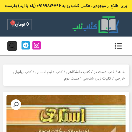
رش
برای اطلاع از موجودی، عکس کتاب رو به ۰۹۱۹۹۸۱۴۷۹۶ (بله یا ایتا) بفرست
ه
حتوا
0
Cart
0
تومان
T
I
e
n
l
s
e
t
g
a
r
g
خانه
/
کتب دست دو
/
کتب دانشگاهی
/
کتب علوم انسانی
/
کتب زبانهای
a
r
خارجی
/ کلیات زبان شناسی ۱ دست دوم
m
a
m