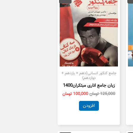
79,200 تومان
125,000 تومان
100,000 تومان
ست.
بود.
است.
جامع کنکور انسانی(دهم + یازدهم +
دوازدهم)
زبان جامع اناری مبتکران1400
125,000
تومان
100,000
تومان
افزودن