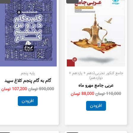
110,000 تومان
88,000 تومان
590,000 تومان
بود.
است.
بود.
ا
جامع کنکور تجربی(دهم + یازدهم +
پایه پنجم
دوازدهم)
گام به گام پنجم کلاغ سپید
عربی جامع مهرو ماه
590,000
تومان
107,200
تومان
110,000
تومان
88,000
تومان
افزودن
افزودن