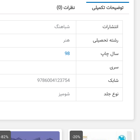
توضیحات تکمیلی
نظرات (0)
انتشارات
شباهنگ
رشته تحصیلی
هنر
سال چاپ
98
سری
شابک
9786004123754
نوع جلد
شومیز
قیمت
قیمت
قیمت
ق
اصلی
فعلی
اصلی
ف
-82%
-20%