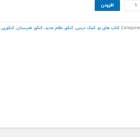
95,000 تومان
76,000 تومان
کور
افزودن
بود.
است.
ختصاصی
نر
دد
Categorie
کتاب های نو
,
کمک درسی
,
کنکور نظام جدید
,
کنکور هنرستان
,
کنکوری
,