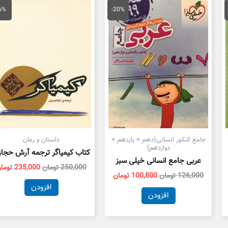
مت
قیمت
قیمت
قیمت
لی
اصلی
فعلی
اصلی
6%
-20%
59,290 تومان
126,000 تومان
100,800 تومان
250,000 توم
ت.
بود.
است.
بود.
جامع کنکور انسانی(دهم + یازدهم +
داستان و رمان
دوازدهم)
کتاب کیمیاگر ترجمه آرش حجا
عربی جامع انسانی خیلی سبز
250,000
تومان
235,000
توما
126,000
تومان
100,800
تومان
افزودن
افزودن