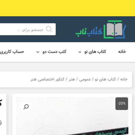
رش
ه
حتوا
محصول
search
خانه
کتاب های نو
کتب دست دو
حساب کاربری
خانه
/
کتاب های نو
/
عمومی
/
هنر
/ کنکور اختصاصی هنر
ک
-20%
0