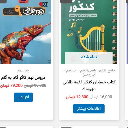
107,200 تومان
16,000 تومان
12,800 تومان
99,000 تومان
ست.
بود.
است.
بود.
ا
تمام شده
جامع کنکور ریاضی(دهم + یازدهم +
پایه نهم
دوازدهم)
دروس نهم کاگو گام به گام
کتاب حسابان کنکور لقمه طلایی
99,000
تومان
79,200
تومان
مهروماه
افزودن
16,000
تومان
12,800
تومان
اطلاعات بیشتر