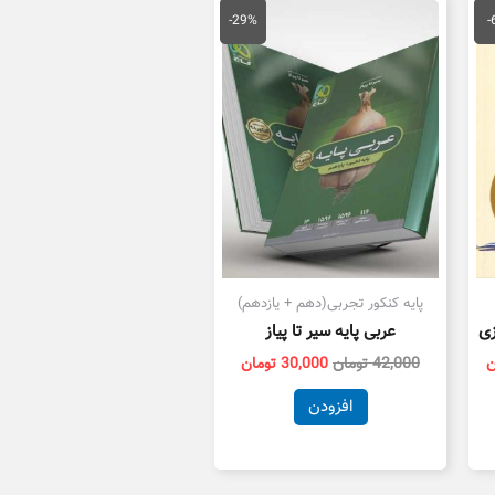
قیمت
قیمت
قیمت
فعلی
اصلی
فعلی
-29%
-
ان
235,000 تومان
42,000 تومان
30,000 تومان
است.
بود.
است.
پایه کنکور تجربی(دهم + یازدهم)
زی
عربی پایه سیر تا پیاز
ن
42,000
تومان
30,000
تومان
افزودن