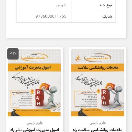
نوع جلد
شومیز
شابک
9786000011765
قیمت
قیمت
اصلی
فعلی
-43%
150,000 تومان
,000
بود.
است.
علوم تزبیتی
علوم تزبیتی
مقدمات روانشناسی سلامت راه
اصول مدیریت آموزشی نشر راه