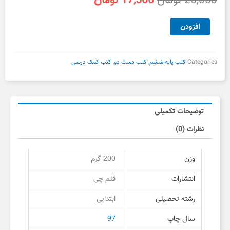
25,000
تومان
17,500
تومان
اصلی
فعلی
25,000 تومان
17,500 تومان
۱۰آزمون
افزودن
بود.
است.
جامع
ششم
قلم
Categories
کتب پایه ششم
,
کتب دست دو
,
کتب کمک درسی
چی
دست
دوم
عدد
توضیحات تکمیلی
نظرات (0)
وزن
200 گرم
انتشارات
قلم چی
رشته تحصیلی
ابتدایی
سال چاپ
97