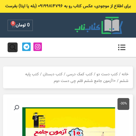
رش
برای اطلاع از موجودی، عکس کتاب رو به ۰۹۱۹۹۸۱۴۷۹۶ (بله یا ایتا) بفرست
ه
حتوا
0
Cart
0
تومان
T
I
e
n
l
s
e
t
g
a
r
g
خانه
/
کتب دست دو
/
کتب کمک درسی
/
کتب دبستان
/
کتب پایه
a
r
ششم
/ ۱۰آزمون جامع ششم قلم چی دست دوم
m
a
m
-30%