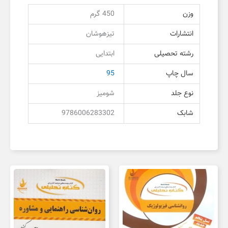
وزن
450 گرم
انتشارات
تیزهوشان
رشته تحصیلی
ابتدایی
سال چاپ
95
نوع جلد
شومیز
شابک
9786006283302