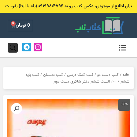
رش
برای اطلاع از موجودی، عکس کتاب رو به ۰۹۱۹۹۸۱۴۷۹۶ (بله یا ایتا) بفرست
ه
حتوا
0
Cart
0
تومان
T
I
e
n
l
s
e
t
g
a
r
g
خانه
/
کتب دست دو
/
کتب کمک درسی
/
کتب دبستان
/
کتب پایه
a
r
ششم
/ ۱۳۰۰تست ششم دکتر شاکری دست دوم
m
a
m
-30%