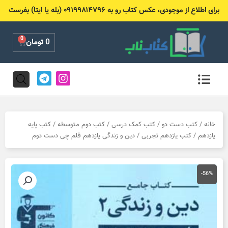
رش
برای اطلاع از موجودی، عکس کتاب رو به ۰۹۱۹۹۸۱۴۷۹۶ (بله یا ایتا) بفرست
ه
حتوا
0
Cart
0
تومان
T
I
e
n
l
s
e
t
g
a
r
g
خانه
/
کتب دست دو
/
کتب کمک درسی
/
کتب دوم متوسطه
/
کتب پایه
a
r
یازدهم
/
کتب یازدهم تجربی
/ دین و زندگی یازدهم قلم چی دست دوم
m
a
m
-56%