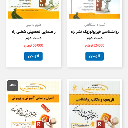
کتب دانشگاهی
علوم تزبیتی
روانشناسی فیزیولوژیک نشر راه
راهنمایی تحصیلی شغلی راه
دست دوم
دست دوم
26,000
تومان
55,000
تومان
افزودن
افزودن
قیمت
قیمت
اصلی
فعلی
-40%
134,000 تومان
,000
بود.
است.