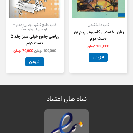
کتب دانشگاهی
کتب جامع کنکور تجربی(دهم +
یازدهم + دوازدهم)
زبان تخصصی کامپیوتر پیام نور
ریاضی جامع خیلی سبز جلد 2
دست دوم
دست دوم
100,000
تومان
100,000
تومان
70,000
تومان
افزودن
افزودن
نماد های اعتماد