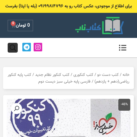
رش
برای اطلاع از موجودی، عکس کتاب رو به ۰۹۱۹۹۸۱۴۷۹۶ (بله یا ایتا) بفرست
ه
حتوا
0
Cart
0
تومان
T
I
e
n
l
s
e
t
g
a
r
g
خانه
/
کتب دست دو
/
کتب کنکوری
/
کتب کنکور نظام جدید
/
کتب پایه کنکور
a
r
ریاضی(دهم + یازدهم)
/ فارسی پایه خیلی سبز دیست دوم
m
a
m
-46%