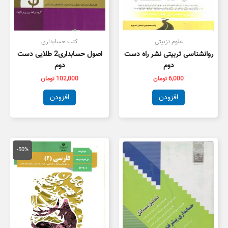
علوم تزبیتی
کتب حسابداری
روانشناسی تربیتی نشر راه دست
اصول حسابداری2 طلایی دست
دوم
دوم
6,000
تومان
102,000
تومان
افزودن
افزودن
قیمت
قیمت
اصلی
فعلی
-50%
100,000 تومان
,000
بود.
است.