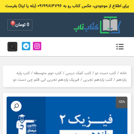
رش
برای اطلاع از موجودی، عکس کتاب رو به ۰۹۱۹۹۸۱۴۷۹۶ (بله یا ایتا) بفرست
ه
حتوا
0
Cart
0
تومان
T
I
e
n
l
s
e
t
g
a
r
g
خانه
/
کتب دست دو
/
کتب کمک درسی
/
کتب دوم متوسطه
/
کتب پایه
a
r
یازدهم
/
کتب یازدهم تجربی
/ فیزیک یازدهم تجربی ابی قلم چی دست دو
m
a
m
-55%