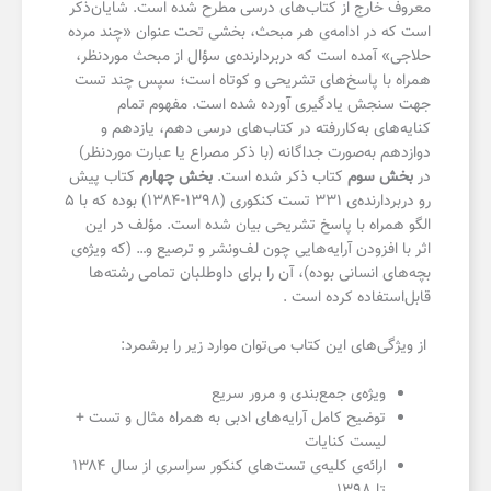
معروف خارج از کتاب‌های درسی مطرح شده است. شایان‌ذکر
است که در ادامه‌ی هر مبحث، بخشی تحت عنوان «چند مرده
حلاجی» آمده است که دربردارنده‌ی سؤال از مبحث موردنظر،
همراه با پاسخ‌های تشریحی و کوتاه است؛ سپس چند تست
جهت سنجش یادگیری آورده شده است. مفهوم تمام
کنایه‌های به‌کاررفته در کتاب‌های درسی دهم، یازدهم و
دوازدهم به‌صورت جداگانه (با ذکر مصراع یا عبارت موردنظر)
در
بخش سوم
کتاب ذکر شده است.
بخش چهارم
کتاب پیش
رو دربردارنده‌ی ۳۳۱ تست کنکوری (۱۳۹۸-۱۳۸۴) بوده که با ۵
الگو همراه با پاسخ تشریحی بیان شده است
.
مؤلف در این
اثر با افزودن آرایه‌هایی چون لف‌ونشر و ترصیع و… (که ویژه‌ی
بچه‌های انسانی بوده)، آن را برای داوطلبان تمامی رشته‌ها
قابل‌استفاده کرده است
.
از ویژگی‌های
این کتاب می‌توان موارد زیر را برشمرد
:
ویژه‌ی جمع‌بندی و مرور سریع
توضیح کامل آرایه‌های ادبی به همراه مثال و تست +
لیست کنایات
ارائه‌ی کلیه‌ی تست‌های کنکور سراسری از سال ۱۳۸۴
تا ۱۳۹۸