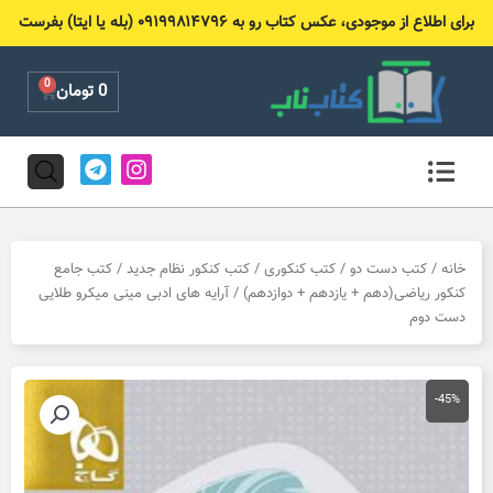
رش
برای اطلاع از موجودی، عکس کتاب رو به ۰۹۱۹۹۸۱۴۷۹۶ (بله یا ایتا) بفرست
ه
حتوا
0
Cart
0
تومان
T
I
e
n
l
s
e
t
g
a
r
g
خانه
/
کتب دست دو
/
کتب کنکوری
/
کتب کنکور نظام جدید
/
کتب جامع
a
r
کنکور ریاضی(دهم + یازدهم + دوازدهم)
/ آرایه های ادبی مینی میکرو طلایی
m
a
دست دوم
m
-45%